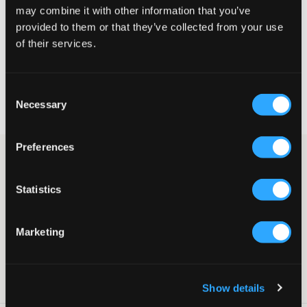
may combine it with other information that you’ve
GRÖSSENBERATER
provided to them or that they’ve collected from your use
WÄHLEN SIE EINE GRÖSSE
of their services.
Schnelle lieferung
Consent
Gratis versand über €69
Necessary
Selection
Widerrufsrecht
innerhalb von 60 Tagen
Preferences
Schwarzes Off-Shoulder-Top von LMTD. Dieses Top verleiht
deinem Look eine verspielte und elegante Note. Perfekt, um
deinem Alltagsoutfit ein bisschen Extra-Stil hinzuzufügen.
Statistics
Top
Off-Shoulder
Kurzer Ärmel
Marketing
Farbe: Black
Der Text ist KI-generiert.
SKU
:
131444-002
Show details