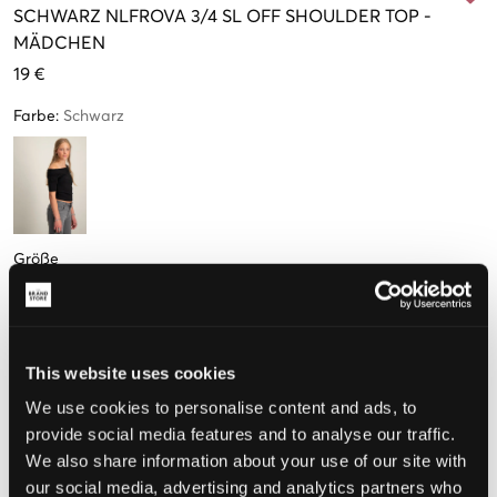
SCHWARZ
NLFROVA 3/4 SL OFF SHOULDER TOP
-
MÄDCHEN
19 €
Farbe
:
Schwarz
Größe
134-140 cm
146-152 cm
158-164 cm
170-176 cm
Nur
2
übrig
This website uses cookies
We use cookies to personalise content and ads, to
Wahrgenommene Größe
provide social media features and to analyse our traffic.
We also share information about your use of our site with
Klein
Perfekt
Groß
our social media, advertising and analytics partners who