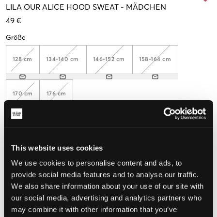
LILA
OUR ALICE HOOD SWEAT
-
MÄDCHEN
49 €
Größe
128 cm
134-140 cm
146-152 cm
158-164 cm
170 cm
176 cm
Wahrgenommene Größe
This website uses cookies
Klein
Perfekt
Groß
We use cookies to personalise content and ads, to
provide social media features and to analyse our traffic.
GRÖSSENBERATER
We also share information about your use of our site with
our social media, advertising and analytics partners who
WÄHLEN SIE EINE GRÖSSE
may combine it with other information that you’ve