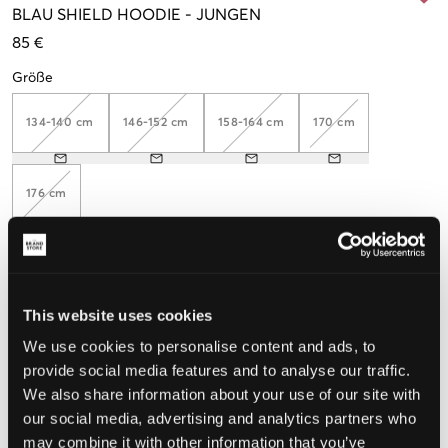
BLAU
SHIELD HOODIE
-
JUNGEN
85 €
Größe
134-140 cm
146-152 cm
158-164 cm
170 cm
176 cm
Wahrgenommene Größe
This website uses cookies
Klein
Perfekt
Groß
We use cookies to personalise content and ads, to
GRÖSSENBERATER
provide social media features and to analyse our traffic.
We also share information about your use of our site with
WÄHLEN SIE EINE GRÖSSE
our social media, advertising and analytics partners who
may combine it with other information that you’ve