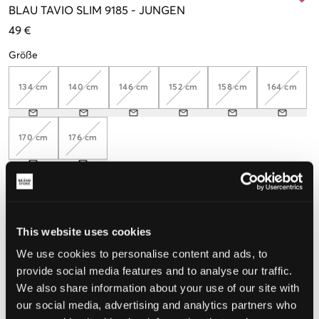
BLAU
TAVIO SLIM 9185
-
JUNGEN
49 €
Größe
134 cm
140 cm
146 cm
152 cm
158 cm
164 cm
170 cm
176 cm
Wahrgenommene Größe
This website uses cookies
Klein
Perfekt
Groß
We use cookies to personalise content and ads, to
GRÖSSENBERATER
provide social media features and to analyse our traffic.
We also share information about your use of our site with
WÄHLEN SIE EINE GRÖSSE
our social media, advertising and analytics partners who