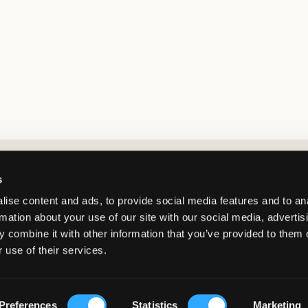
Market switcher
s
ise content and ads, to provide social media features and to an
rmation about your use of our site with our social media, advertis
 combine it with other information that you’ve provided to them o
 use of their services.
Germany
/
EUR
© Copyright 2026 Kids Brand Store AB
Preferences
Statistics
Marketing