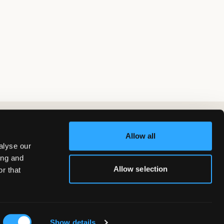
Allow all
alyse our
ing and
Allow selection
r that
Show details