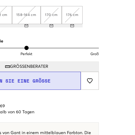
2 cm
158-164 cm
170 cm
176 cm
ße
Perfekt
Groß
GRÖSSENBERATER
N SIE EINE GRÖSSE
€69
alb von 60 Tagen
 von Gant in einem mittelblauen Farbton. Die