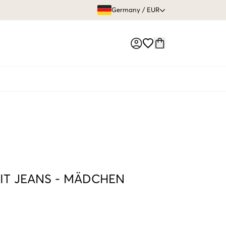
GRATIS VERS
Germany
/
EUR
Market switch
IT JEANS
-
MÄDCHEN