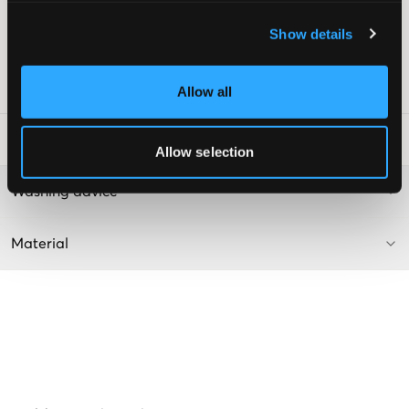
Niedrige Taille
Show details
Weites Bein
Farbe: Black
SKU
:
112519-001
Allow all
Waschtipps
:
Allow selection
Washing advice
Material