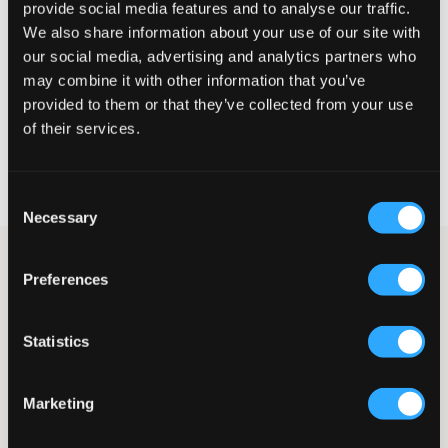
provide social media features and to analyse our traffic.
Klein
Perfekt
Groß
We also share information about your use of our site with
GRÖSSENBERATER
our social media, advertising and analytics partners who
may combine it with other information that you’ve
WÄHLEN SIE EINE GRÖSSE
provided to them or that they’ve collected from your use
of their services.
Schnelle lieferung
Gratis versand über €69
Consent
Widerrufsrecht
innerhalb von 60 Tagen
Necessary
Selection
Schwarze Hosen von Grunt. Die Hose hat einen Anzug-Look mit
Preferences
weitem Bein und die Taille ist niedrig. Die Taille lässt sich innen
verstellen. Seitliche Taschen sind vorhanden und hinten gibt es
ein Paar Fake-Taschen. Diese Hose sieht genauso schick aus,
Statistics
wenn man sie schick stylt, wie wenn man sie lässig trägt.
Anzughosen
Seitentaschen
Marketing
Taschen hinten (Fake)
Verstellbarer Bund
Der Bund besteht aus Knopf und Reißverschluss