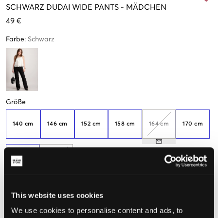
SCHWARZ
DUDAI WIDE PANTS
-
MÄDCHEN
49 €
Farbe
:
Schwarz
Größe
140 cm
146 cm
152 cm
158 cm
164 cm
170 cm
176 cm
182 cm
This website uses cookies
Wahrgenommene Größe
We use cookies to personalise content and ads, to