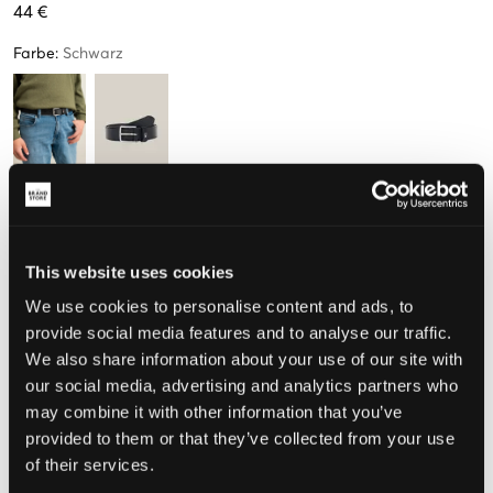
44 €
Farbe
:
Schwarz
Größe
One size
This website uses cookies
We use cookies to personalise content and ads, to
Wahrgenommene Größe
provide social media features and to analyse our traffic.
We also share information about your use of our site with
Klein
Perfekt
Groß
our social media, advertising and analytics partners who
may combine it with other information that you’ve
GRÖSSENBERATER
provided to them or that they’ve collected from your use
of their services.
WÄHLEN SIE EINE GRÖSSE