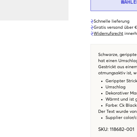
WÄHLE
Schnelle lieferung
Gratis versand über 
Widerrufsrecht
innerh
Schwarze, gerippte
hat einen Umschla
Gestrickt aus eine
atmungsaktiv ist, w
Gerippter Stric
Umschlag
Dekorativer Ma
Wärmt und ist 
Farbe: Ck Black
Der Text wurde von 
Supplier color/
SKU
:
118682-001