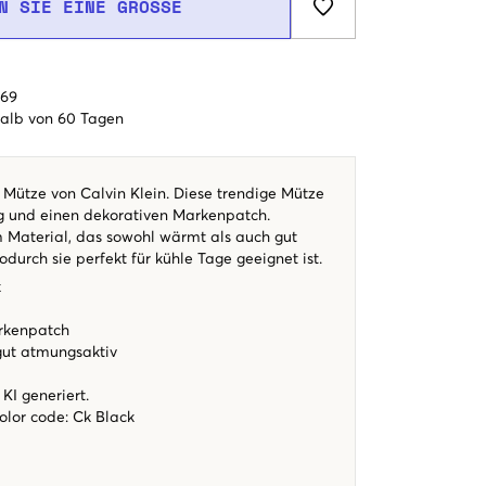
N SIE EINE GRÖSSE
€69
alb von 60 Tagen
 Mütze von Calvin Klein. Diese trendige Mütze
g und einen dekorativen Markenpatch.
m Material, das sowohl wärmt als auch gut
odurch sie perfekt für kühle Tage geeignet ist.
k
rkenpatch
gut atmungsaktiv
KI generiert.
color code
:
Ck Black