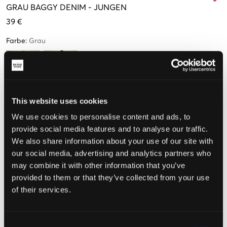
GRAU
BAGGY DENIM
-
JUNGEN
39 €
Farbe
:
Grau
This website uses cookies
Größe
We use cookies to personalise content and ads, to
provide social media features and to analyse our traffic.
134 cm
140 cm
146 cm
152 cm
158 cm
164 cm
We also share information about your use of our site with
our social media, advertising and analytics partners who
may combine it with other information that you’ve
170 cm
176 cm
provided to them or that they’ve collected from your use
of their services.
Wahrgenommene Größe
Consent