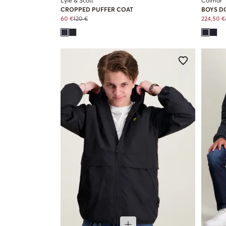
Lyle & Scott
Colmar
CROPPED PUFFER COAT
BOYS D
60 €
120 €
224,50 €