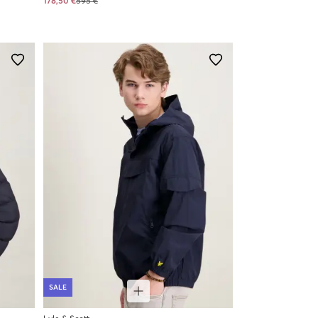
178,50 €
595 €
SALE