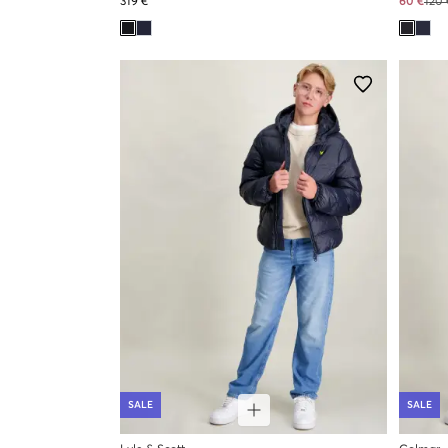
319 €
60 €
120 
SALE
SALE