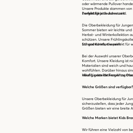
oder wärmende Pullover handelt
Unsere Produkte stammen von r
Langlebigkeit bekannt sind.
Perfekt für jede Jahreszeit
Die Oberbekleidung für Jungen b
Sommer bieten wir leichte und
Herbst- und Winterkollektion au
schützen. Unsere Frühlingskolle
Langarmshirts, die perfekt für 
Stil und Komfort vereint
Bei der Auswahl unserer Oberbe
Komfort. Unsere Kleidung ist n
Materialien sind weich und hau
wohlfühlen. Darüber hinaus sind
ideal für den aktiven Alltag mac
Häufig gestellte Fragen zu Obe
Welche Größen sind verfügbar
Unsere Oberbekleidung für Jung
sicherzustellen, dass jeder Jun
Größen bieten wir eine breite 
Welche Marken bietet Kids Bra
Wir führen eine Vielzahl von b