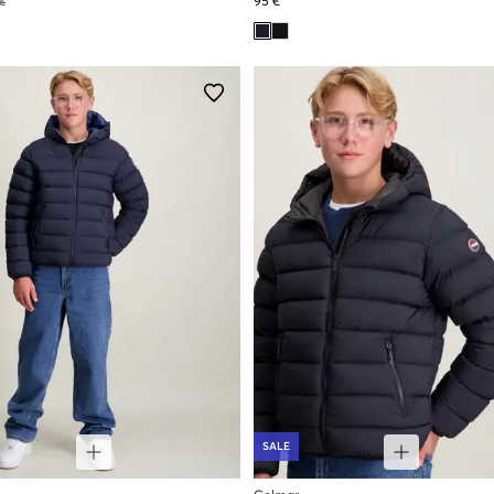
€
95 €
SALE