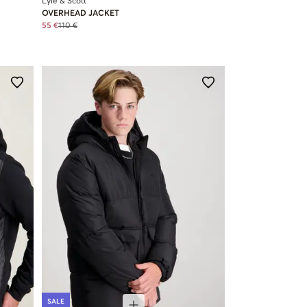
Lyle & Scott
OVERHEAD JACKET
55 €
110 €
SALE