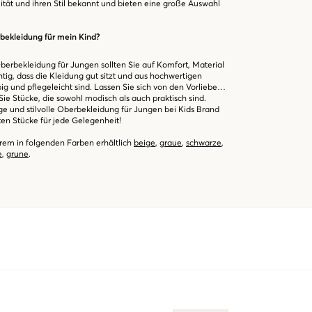
ität und ihren Stil bekannt und bieten eine große Auswahl
rbekleidung für mein Kind?
Oberbekleidung für Jungen sollten Sie auf Komfort, Material
htig, dass die Kleidung gut sitzt und aus hochwertigen
big und pflegeleicht sind. Lassen Sie sich von den Vorlieben
Sie Stücke, die sowohl modisch als auch praktisch sind.
tige und stilvolle Oberbekleidung für Jungen bei Kids Brand
ten Stücke für jede Gelegenheit!
rem in folgenden Farben erhältlich
beige
,
graue
,
schwarze
,
e
,
grune
.