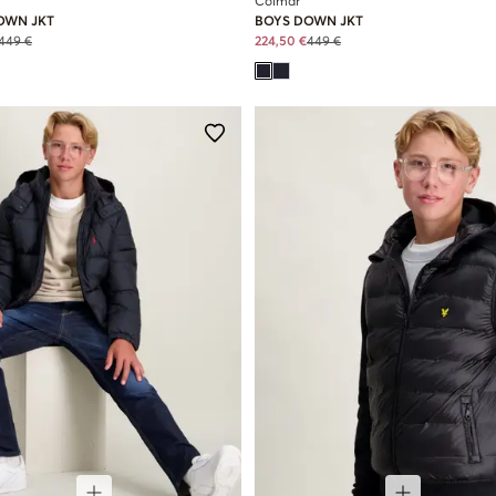
Colmar
OWN JKT
BOYS DOWN JKT
449 €
224,50 €
449 €