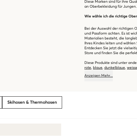
Diese Marken sind für ihre Qual
an Oberbekleidung für Jungen.
Wie wähle ich die richtige Obe
Bei der Auswahl der richtigen 
und Passform achten. Es ist wic
Materialien besteht, die langle
Ihres Kindes leiten und wählen 
Entdecken Sie jetzt die vielsei
Store und finden Sie die perfek
Diese Produkte sind unter ande
rote
,
blaue
,
dunkelblaue
,
weiss
Anzeigen
Mehr
...
Skihosen & Thermohosen