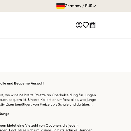
GRATIS VERS
Germany
/
EUR
Market switch
lvolle und Bequeme Auswahl
e, wo wir eine breite Palette an Oberbekleidung für Jungen
ls auch bequem ist. Unsere Kollektion umfasst alles, was junge
ktivitäten benötigen, von Freizeit bis Schule und darüber
 Junge
en bietet eine Vielzahl von Optionen, die jedem
den. Egal, ob es sich um lässige T-Shirts, schicke Hemden