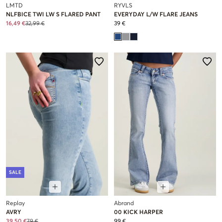
LMTD
RYVLS
NLFBICE TWI LW S FLARED PANT
EVERYDAY L/W FLARE JEANS
16,49 €
32,99 €
39 €
SALE
Replay
Abrand
AVRY
00 KICK HARPER
39,50 €
79 €
99 €