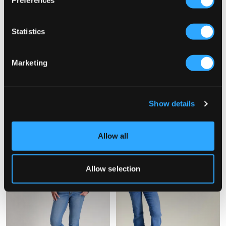
Statistics
SALE
Marketing
True Religion
True Religion
JOEY LR FLARE
JOEY LOW RISE FLAP
Show details
59,50 €
119 €
109 €
Allow all
Allow selection