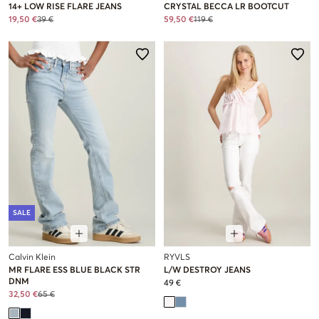
14+ LOW RISE FLARE JEANS
CRYSTAL BECCA LR BOOTCUT
19,50 €
39 €
59,50 €
119 €
SALE
Calvin Klein
RYVLS
MR FLARE ESS BLUE BLACK STR
L/W DESTROY JEANS
DNM
49 €
32,50 €
65 €