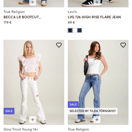
True Religion
Levi's
BECCA LR BOOTCUT_
LVG 726 HIGH RISE FLARE JEAN
119 €
49 €
SALE
SALE
SELECTED BY TILDA TÖRNQVIST
Gina Tricot Young 14+
True Religion