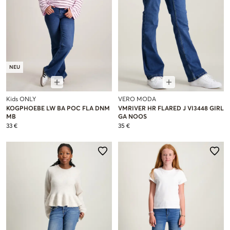
NEU
Kids ONLY
VERO MODA
KOGPHOEBE LW BA POC FLA DNM
VMRIVER HR FLARED J VI3448 GIRL
MB
GA NOOS
33 €
35 €