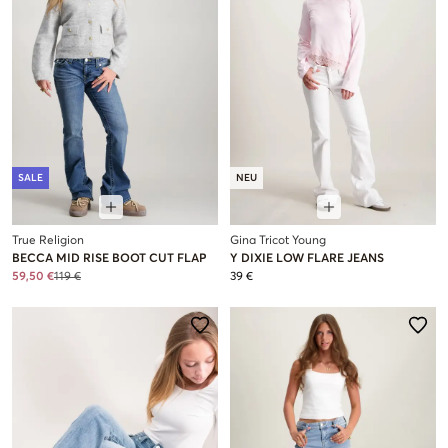
SALE
NEU
True Religion
Gina Tricot Young
BECCA MID RISE BOOT CUT FLAP
Y DIXIE LOW FLARE JEANS
59,50 €
119 €
39 €