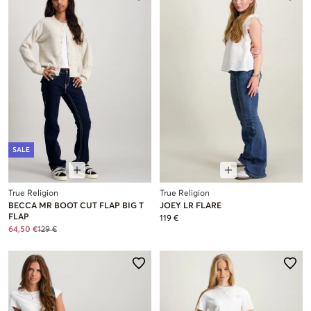
SALE
True Religion
True Religion
BECCA MR BOOT CUT FLAP BIG T
JOEY LR FLARE
FLAP
119 €
64,50 €
129 €