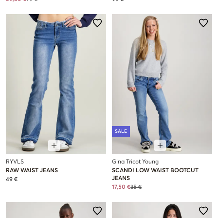
SALE
RYVLS
Gina Tricot Young
RAW WAIST JEANS
SCANDI LOW WAIST BOOTCUT
JEANS
49 €
17,50 €
35 €