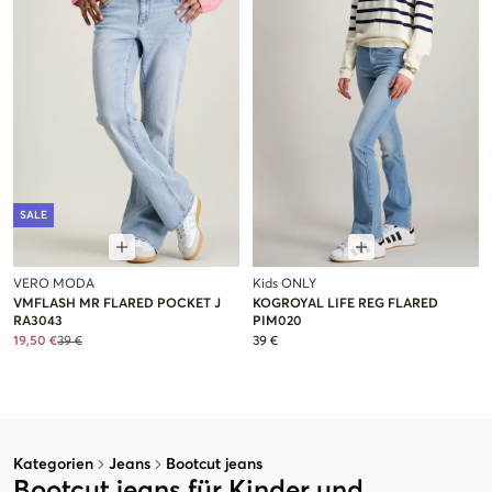
SALE
VERO MODA
Kids ONLY
VMFLASH MR FLARED POCKET J
KOGROYAL LIFE REG FLARED
RA3043
PIM020
19,50 €
39 €
39 €
Kategorien
Jeans
Bootcut jeans
Bootcut jeans für Kinder und