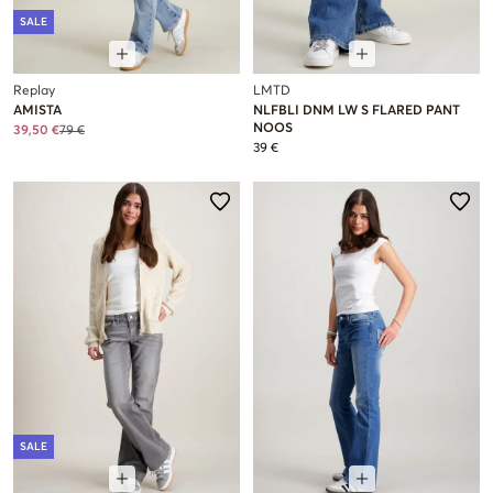
SALE
Replay
LMTD
AMISTA
NLFBLI DNM LW S FLARED PANT
NOOS
39,50 €
79 €
39 €
SALE