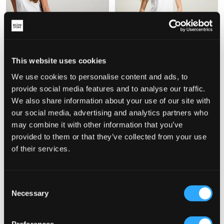
This website uses cookies
We use cookies to personalise content and ads, to
provide social media features and to analyse our traffic.
We also share information about your use of our site with
RYVLS
RYVLS
our social media, advertising and analytics partners who
EVERYDAY FLARE JEANS
L/W DESTROY JEANS
may combine it with other information that you’ve
39 €
49 €
provided to them or that they’ve collected from your use
of their services.
Consent
Necessary
Selection
Preferences