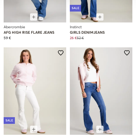
SALE
Abercrombie
Instinct
AFG HIGH RISE FLARE JEANS
GIRLS DENIMJEANS
59 €
26 €
52 €
SALE