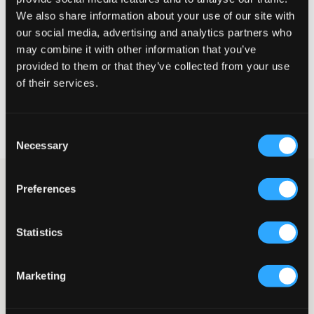
Klein
Perfekt
Groß
We also share information about your use of our site with
our social media, advertising and analytics partners who
GRÖSSENBERATER
may combine it with other information that you’ve
WÄHLEN SIE EINE GRÖSSE
provided to them or that they’ve collected from your use
of their services.
Schnelle lieferung
Gratis versand über €69
Consent
Widerrufsrecht
innerhalb von 60 Tagen
Necessary
Selection
Helle Jeans im Fünf-Taschen-Modell von Gina Tricot Young. Die
Preferences
Taille ist niedrig und die Beine haben eine entspannte Passform,
die unten ausgestellt ist. Die Gesäßtaschen haben Klappen,
Druckknöpfe und Stickereien. Vorne gibt es dekorative
Statistics
Abnutzungen.
Jeans
Modell: Flare
Marketing
Verstellbare Taille innen
Hosenschlitz mit Knopf und Reißverschluss
Gesäßtaschen mit Klappe und Druckknopf