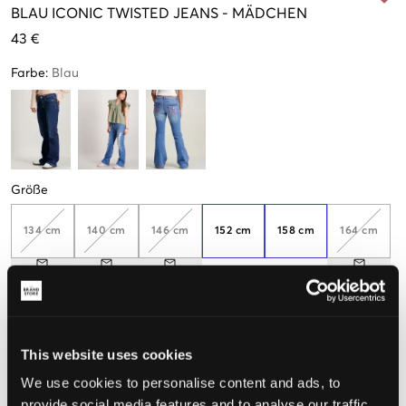
BLAU
ICONIC TWISTED JEANS
-
MÄDCHEN
43 €
Farbe
:
Blau
Größe
134 cm
140 cm
146 cm
152 cm
158 cm
164 cm
170 cm
This website uses cookies
Wahrgenommene Größe
We use cookies to personalise content and ads, to
provide social media features and to analyse our traffic.