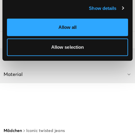
Stickerei
Show details
Supplier color/color code
:
Lt blue
SKU
:
136907-002
Allow all
Waschtipps
:
Allow selection
Washing advice
Material
Mädchen
Iconic twisted jeans