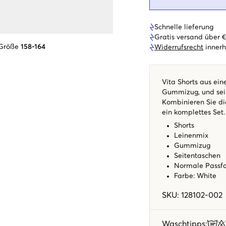
Schnelle lieferung
Gratis versand über 
 Größe
158-164
Widerrufsrecht
innerh
Vita Shorts aus ein
Gummizug, und seit
Kombinieren Sie d
ein komplettes Set
Shorts
Leinenmix
Gummizug
Seitentaschen
Normale Pass
Farbe: White
SKU
:
128102-002
Waschtipps
: