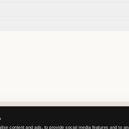
Market switcher
s
ise content and ads, to provide social media features and to an