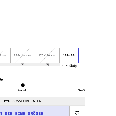
2 cm
158-164 cm
170-176 cm
182-188
Nur
1
übrig
ße
Perfekt
Groß
GRÖSSENBERATER
N SIE EINE GRÖSSE