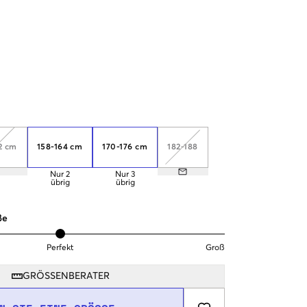
2 cm
158-164 cm
170-176 cm
182-188
Nur
2
Nur
3
übrig
übrig
ße
Perfekt
Groß
GRÖSSENBERATER