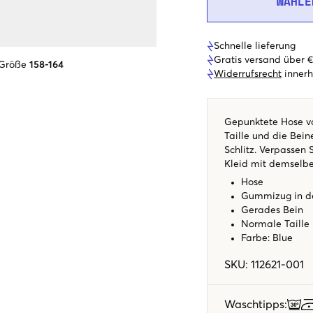
WÄHLE
Schnelle lieferung
Gratis versand über 
 Größe
158-164
Widerrufsrecht
innerh
Gepunktete Hose vo
Taille und die Bein
Schlitz. Verpassen 
Kleid mit demselbe
Hose
Gummizug in de
Gerades Bein
Normale Taille
Farbe: Blue
SKU
:
112621-001
Waschtipps
: