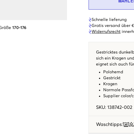
WÄHLE
Schnelle lieferung
Gratis versand über 
 Größe
170-176
Widerrufsrecht
innerh
Gestricktes dunkel
sich ein Kragen un
eignet sich auch fü
Polohemd
Gestrickt
Kragen
Normale Passf
Supplier color/
SKU
:
138742-002
Waschtipps
: