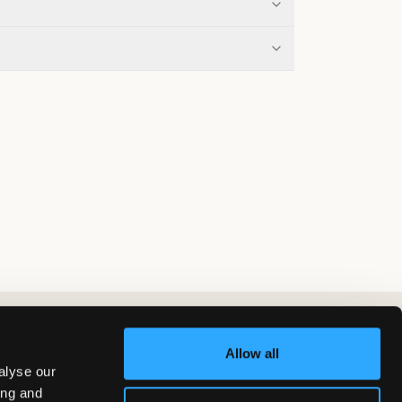
Allow all
alyse our
ing and