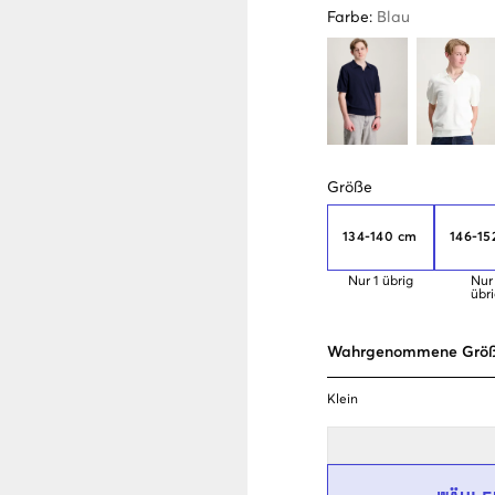
Farbe
:
Blau
Größe
134-140 cm
146-15
Nur
1
übrig
Nur
übr
Wahrgenommene Grö
Klein