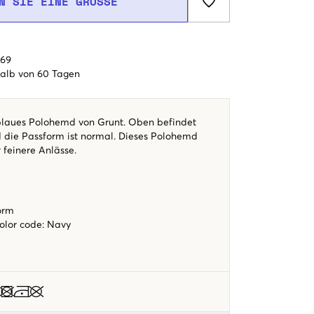
N SIE EINE GRÖSSE
€69
alb von 60 Tagen
blaues Polohemd von Grunt. Oben befindet
d die Passform ist normal. Dieses Polohemd
r feinere Anlässe.
orm
color code
:
Navy