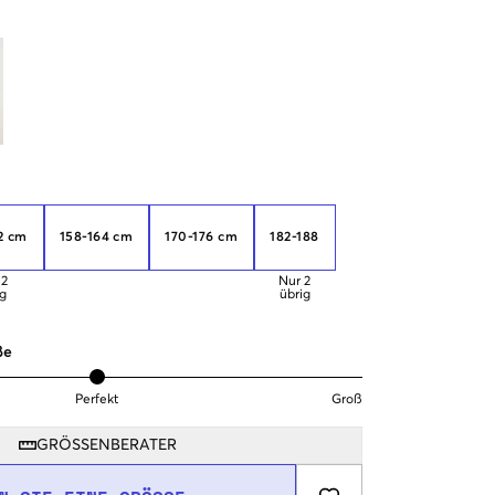
2 cm
158-164 cm
170-176 cm
182-188
2
Nur
2
ig
übrig
ße
Perfekt
Groß
GRÖSSENBERATER