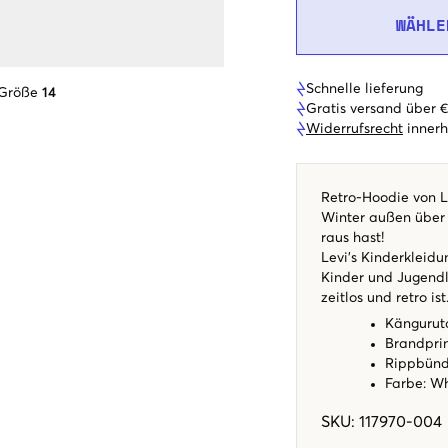
WÄHLE
Schnelle lieferung
 Größe
14
Gratis versand über 
Widerrufsrecht
innerh
Retro-Hoodie von L
Winter außen über 
raus hast!
Levi's Kinderkleidu
Kinder und Jugendl
zeitlos und retro ist
Kängurut
Brandpri
Rippbünd
Farbe: Wh
SKU
:
117970-004