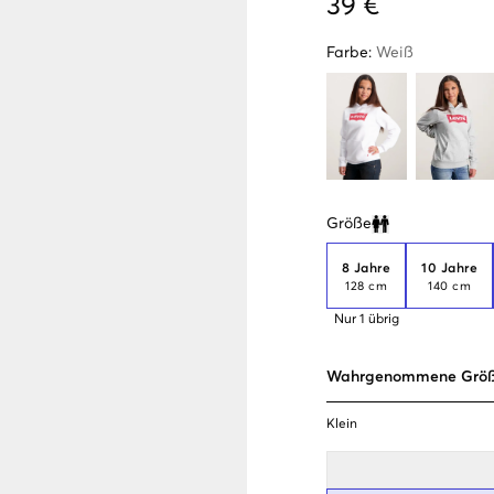
39 €
Farbe
:
Weiß
Größe
Clone modal
8 Jahre
10 Jahre
128 cm
140 cm
Nur
1
übrig
Wahrgenommene Grö
Klein