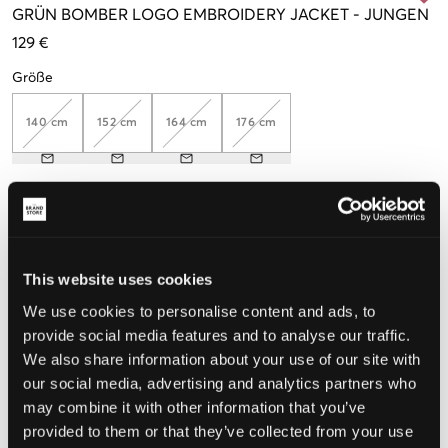
GRÜN
BOMBER LOGO EMBROIDERY JACKET
-
JUNGEN
129 €
Größe
140 cm
152 cm
164 cm
176 cm
Wahrgenommene Größe
Klein
Perfekt
Groß
This website uses cookies
GRÖSSENBERATER
We use cookies to personalise content and ads, to
provide social media features and to analyse our traffic.
WÄHLEN SIE EINE GRÖSSE
We also share information about your use of our site with
our social media, advertising and analytics partners who
Schnelle lieferung
may combine it with other information that you’ve
Gratis versand über €69
provided to them or that they’ve collected from your use
Widerrufsrecht
innerhalb von 60 Tagen