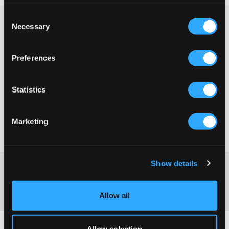
Consent
Stiefel von Sofie Schnoor. Das Obermaterial besteht aus
Necessary
Selection
Wildleder und das Futter aus Textil. Die Sohle hat eine Höhe von
2,5 cm und der Schaft ist 14 cm hoch. Das klassische Design mit
einfachem Slip-On-Stil macht diese Schuhe zu einer
Preferences
geschätzten Ergänzung in jeder Wintergarderobe.
Stiefel
Sohle: 2,5 cm hoch
Statistics
Schaft: 14 cm
Leichtgewichtsohle
Farbe: Tan 7006
Marketing
SKU
:
133513-002
Show details
Washing advice
Allow all
Material
Allow selection