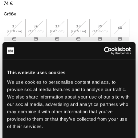
74 €
Größe
35
36
37
38
39
40
(22.8 cm)
(23.5 cm)
(24.1 cm)
(24.5 cm)
(24.8 cm)
Miss deinen Fuß aus, um die richtige Größe zu wählen
Wahrgenommene Größe
This website uses cookies
Klein
Perfekt
Groß
We use cookies to personalise content and ads, to
GRÖSSENBERATER
provide social media features and to analyse our traffic.
We also share information about your use of our site with
WÄHLEN SIE EINE GRÖSSE
our social media, advertising and analytics partners who
may combine it with other information that you’ve
provided to them or that they’ve collected from your use
Schnelle lieferung
of their services.
Gratis versand über €69
Widerrufsrecht
innerhalb von 60 Tagen