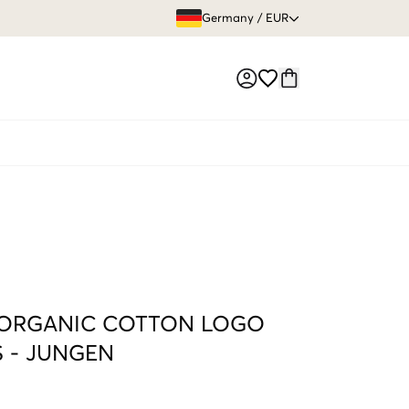
GRATIS VERS
Germany
/
EUR
Market switch
 ORGANIC COTTON LOGO
S
-
JUNGEN