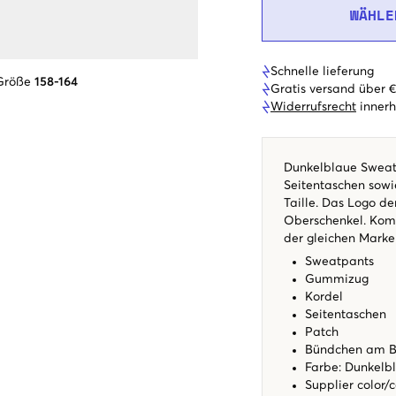
WÄHLE
Schnelle lieferung
Größe
158-164
Gratis versand über 
Widerrufsrecht
innerh
Dunkelblaue Sweatp
Seitentaschen sowi
Taille. Das Logo d
Oberschenkel. Komb
der gleichen Marke 
Sweatpants
Gummizug
Kordel
Seitentaschen
Patch
Bündchen am B
Farbe: Dunkelb
Supplier color/