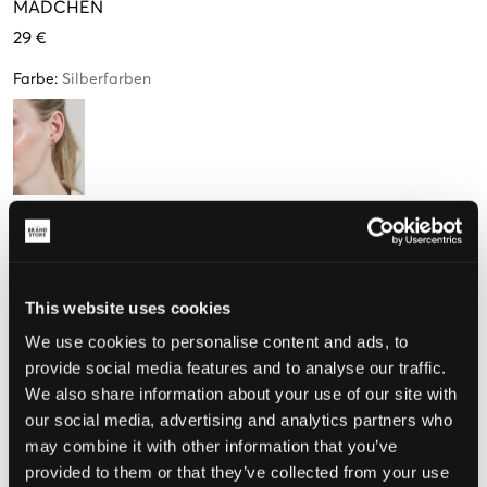
MÄDCHEN
29 €
Farbe
:
Silberfarben
Größe
One size
This website uses cookies
Nur
3
übrig
We use cookies to personalise content and ads, to
provide social media features and to analyse our traffic.
Wahrgenommene Größe
We also share information about your use of our site with
our social media, advertising and analytics partners who
Klein
Perfekt
Groß
may combine it with other information that you’ve
provided to them or that they’ve collected from your use