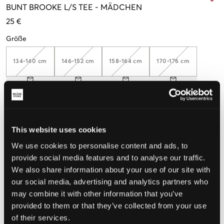
BUNT
BROOKE L/S TEE
-
MÄDCHEN
25 €
Größe
134-140 cm
146-152 cm
158-164 cm
170-176 cm
Wahrgenommene Größe
Klein
Perfekt
Groß
This website uses cookies
We use cookies to personalise content and ads, to
GRÖSSENBERATER
provide social media features and to analyse our traffic.
WÄHLEN SIE EINE GRÖSSE
We also share information about your use of our site with
our social media, advertising and analytics partners who
may combine it with other information that you’ve
Schnelle lieferung
provided to them or that they’ve collected from your use
Gratis versand über €69
of their services.
Widerrufsrecht
innerhalb von 60 Tagen