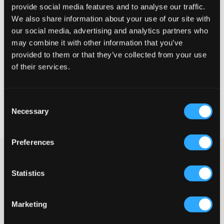
provide social media features and to analyse our traffic.
Wahrgenommene Größe
We also share information about your use of our site with
Klein
Perfekt
Groß
our social media, advertising and analytics partners who
may combine it with other information that you’ve
GRÖSSENBERATER
provided to them or that they’ve collected from your use
of their services.
WÄHLEN SIE EINE GRÖSSE
Consent
Schnelle lieferung
Necessary
Selection
Gratis versand über €69
Widerrufsrecht
innerhalb von 60 Tagen
Preferences
Verschluss: Hose aus einem Leinenmix von Grunt. Im Bund
befinden sich ein Gummizug und eine Schnürung, und die
Statistics
Taschen sind an der Seite. Die Passform ist gerade und
entspannt. Eine Leinenhose lässt sich sowohl für den Alltag als
auch für schickere Anlässe tragen.
Marketing
Hose
Leinen