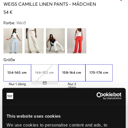
WEISS
CAMILLE LINEN PANTS
-
MÄDCHEN
54 €
Farbe
:
Weiß
Größe
134-140 cm
146-152 cm
158-164 cm
170-176 cm
Nur
1
übrig
Nur
2
übrig
182-188
This website uses cookies
Wenn Sie sich zwischen zwei Größen entscheiden, empfehlen
wir Ihnen, die kleinere zu nehmen.
We use cookies to personalise content and ads, to