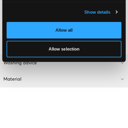
Gummizug
Schnürung
Show details
Seitentaschen
Farbe: White
Allow all
SKU
:
112587-004
Waschtipps
:
Allow selection
Washing advice
Material