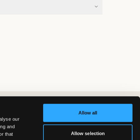
Allow all
alyse our
ing and
Allow selection
r that