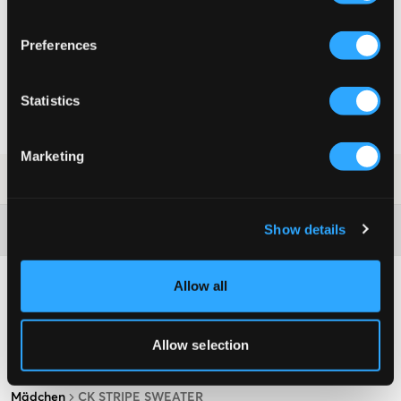
WÄHLEN SIE EINE GRÖSSE
Preferences
Schnelle lieferung
Statistics
Gratis versand über €69
Widerrufsrecht
innerhalb von 60 Tagen
Marketing
SKU
:
132641-001
Show details
Washing advice
Allow all
Allow selection
Mädchen
CK STRIPE SWEATER