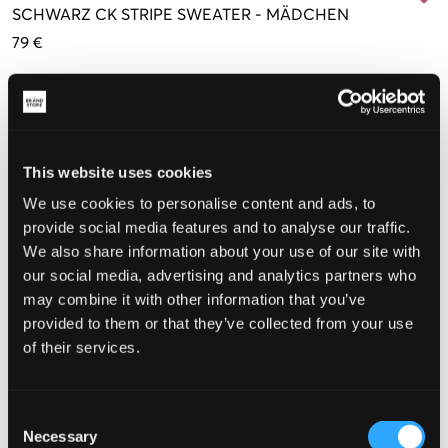
SCHWARZ
CK STRIPE SWEATER
-
MÄDCHEN
79 €
Farbe
:
Schwarz
This website uses cookies
We use cookies to personalise content and ads, to
Größe
provide social media features and to analyse our traffic.
We also share information about your use of our site with
10 Jahre
12 Jahre
14 Jahre
16 Jahre
140 cm
152 cm
164 cm
170 cm
our social media, advertising and analytics partners who
Nur
3
may combine it with other information that you’ve
übrig
provided to them or that they’ve collected from your use
of their services.
Wahrgenommene Größe
Klein
Perfekt
Groß
Consent
Necessary
Selection
GRÖSSENBERATER