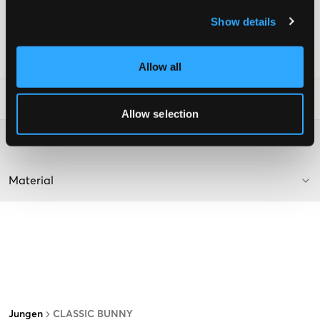
Metall-Logo
Farbe: Schwarz mit Weiß
Show details
Supplier color/color code
:
BLACK W/WHITE
SKU
:
123194-001
Allow all
Waschtipps
:
Allow selection
Washing advice
Material
Jungen
CLASSIC BUNNY