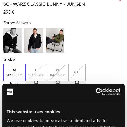
SCHWARZ
CLASSIC BUNNY
-
JUNGEN
295 €
Farbe
:
Schwarz
Größe
M
L
XL
XXL
142-150cm
157-165cm
168-173cm
Nur
2
übrig
Wahrgenommene Größe
This website uses cookies
Klein
Perfekt
Groß
We use cookies to personalise content and ads, to
GRÖSSENBERATER