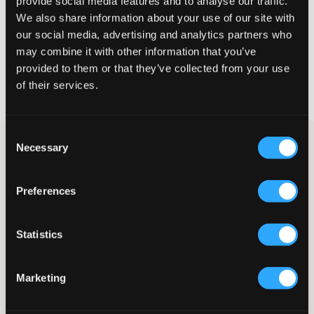
provide social media features and to analyse our traffic.
We also share information about your use of our site with
WÄHLEN SIE EINE GRÖSSE
our social media, advertising and analytics partners who
may combine it with other information that you’ve
provided to them or that they’ve collected from your use
Schnelle lieferung
of their services.
Gratis versand über €69
Widerrufsrecht
innerhalb von 60 Tagen
Consent
Jacke von Moose Knucklers. Die Jacke hat eine Kapuze und
Necessary
Selection
einen silberfarbenen Reißverschluss. Das Innere der Jacke
besteht aus einem fellähnlichen Material, das in der Kapuze
sichtbar ist, sowie einer leichten Polsterung aus Polyester. Es gibt
Preferences
Taschen auf der Vorderseite und das Logo der Marke ist auf
einem Ärmel platziert. Die Wärmeskala dieser Jacke beträgt 1,5
von 4.
Statistics
Jacke
Kapuze
Reißverschluss
Marketing
Gepolstert
Vordertaschen