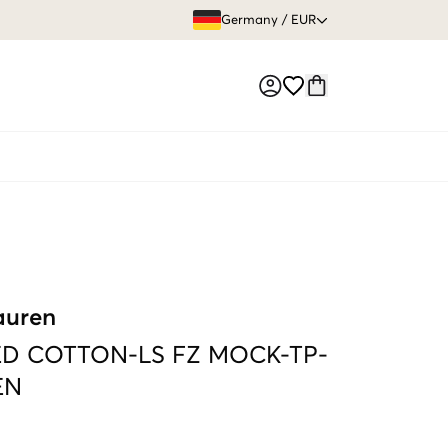
GRATIS VERS
Germany
/
EUR
Market switch
auren
D COTTON-LS FZ MOCK-TP-
EN