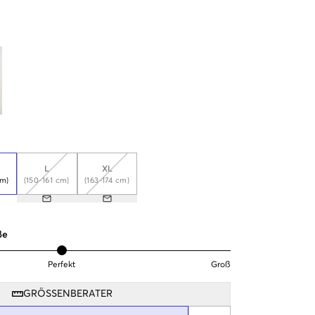
L
XL
cm)
(150-161 cm)
(163-174 cm)
ße
Perfekt
Groß
GRÖSSENBERATER