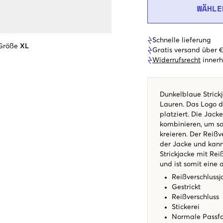
WÄHLE
Schnelle lieferung
 Größe
XL
Gratis versand über 
Widerrufsrecht
innerh
Dunkelblaue Strick
Lauren. Das Logo de
platziert. Die Jacke
kombinieren, um sow
kreieren. Der Reißv
der Jacke und kann
Strickjacke mit Rei
und ist somit eine 
Reißverschluss
Gestrickt
Reißverschluss
Stickerei
Normale Pass