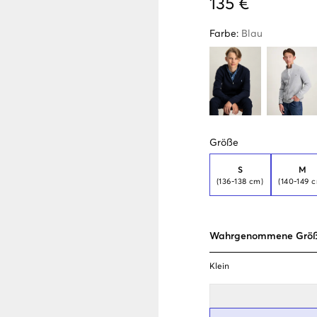
135 €
Farbe
:
Blau
Größe
S
M
(136-138 cm)
(140-149 
Wahrgenommene Grö
Klein