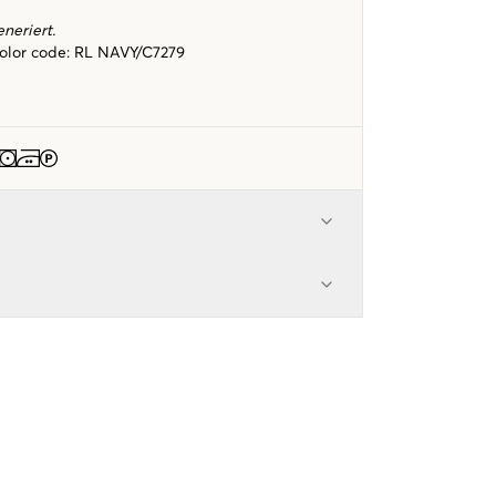
eneriert.
color code
:
RL NAVY/C7279