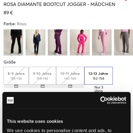
ROSA
DIAMANTE BOOTCUT JOGGER
-
MÄDCHEN
89 €
Farbe
:
Rosa
Größe
8-9 Jahre
9-10 Jahre
10-11 Jahre
12-13 Jahre
128-134
134-140
140-146
152-158
Nur
3
übrig
14-15 Jahre
15-16 Jahre
164-170cm
170-176cm
Nur
2
übrig
This website uses cookies
We use cookies to personalise content and ads, to
Wahrgenommene Größe