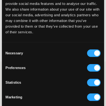
provide social media features and to analyse our traffic.
We also share information about your use of our site with
Klein
Perfekt
Groß
our social media, advertising and analytics partners who
GRÖSSENBERATER
may combine it with other information that you’ve
provided to them or that they’ve collected from your use
WÄHLEN SIE EINE GRÖSSE
of their services.
Schnelle lieferung
Consent
Gratis versand über €69
Necessary
Selection
Widerrufsrecht
innerhalb von 60 Tagen
Preferences
Diese Jogginghosen von Juicy Couture sind sowohl bequem als
auch trendig mit ihren geraden Beinen und glitzernden
Diamantperlen an der Hüfte. Perfekt, um sie mit einem
Statistics
passenden Kapuzenpullover für einen nostalgischen und
stilvollen Look zu kombinieren, egal ob für gemütliche Stunden
zu Hause oder zum Abhängen mit Freunden.
Marketing
Kleidungsstück
: Jogginghosen
Passform
: Gerade Beine