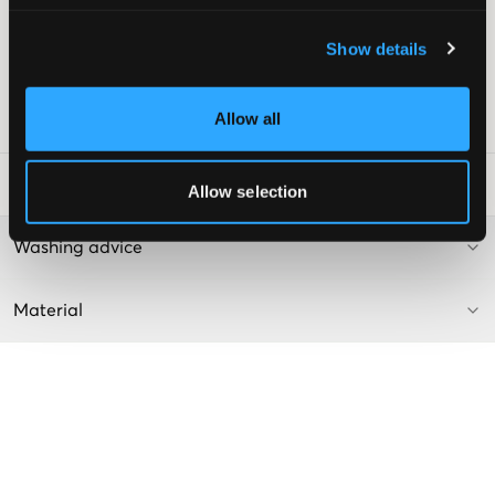
Details
: Weicher Gummizug mit Kordelzug in der Taille
Dekor
: Diamantperlen an der rechten Hüfte
Show details
Taschen
: Gesäßtaschen und Seitentaschen
Farbe
: Fuchsia Purple
Allow all
SKU
:
121211-009
Waschtipps
:
Allow selection
Washing advice
Material