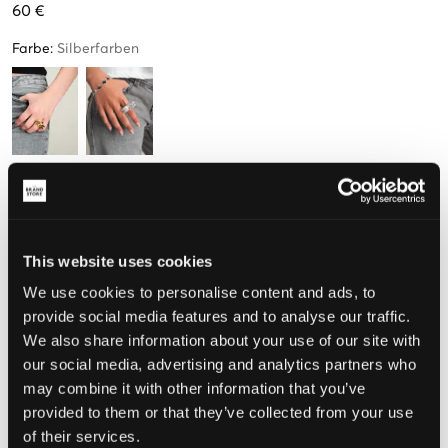
60 €
Farbe
:
Silberfarben
Größe
One size
This website uses cookies
Nur
3
übrig
We use cookies to personalise content and ads, to
provide social media features and to analyse our traffic.
Wahrgenommene Größe
We also share information about your use of our site with
our social media, advertising and analytics partners who
Klein
Perfekt
Groß
may combine it with other information that you’ve
provided to them or that they’ve collected from your use
of their services.