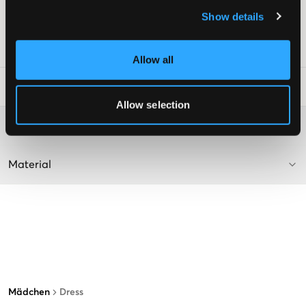
Schlitz unten
Show details
Farbe: 1000 Schwarz
SKU
:
133526-001
Allow all
Waschtipps
:
Allow selection
Washing advice
Material
Mädchen
Dress