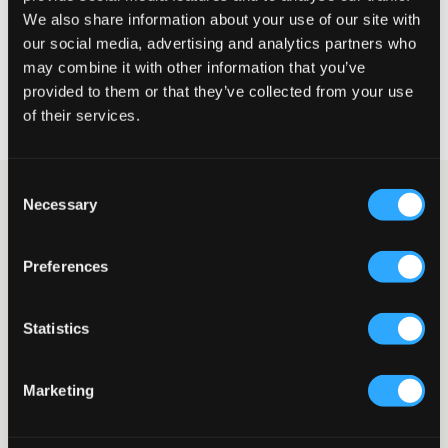
We also share information about your use of our site with
WÄHLEN SIE EINE GRÖSSE
our social media, advertising and analytics partners who
may combine it with other information that you’ve
provided to them or that they’ve collected from your use
Schnelle lieferung
of their services.
Gratis versand über €69
Widerrufsrecht
innerhalb von 60 Tagen
Consent
Ein elegantes langes Kleid von Sofie Schnoor mit einer
Necessary
Selection
figurbetonten Passform und dezent glitzerndem Finish – perfekt
für jene besonderen Abende, an denen du einen glamourösen
Look möchtest! Die dünnen Spaghettiträger verleihen eine
Preferences
raffinierte Note, während der Schlitz unten eine
schmeichelhafte Silhouette schafft. Kombiniere es mit Absätzen
und glitzerndem Schmuck für einen kompletten Abendlook oder
Statistics
füge einen Blazer für einen schicken Kontrast hinzu.
Langes Kleid
Kurzes Unterkleid
Marketing
Figurbetonte Passform
Spaghettiträger
Leicht glitzernder Stoff