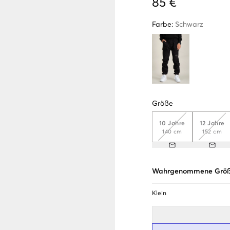
85 €
Farbe
:
Schwarz
Größe
10 Jahre
12 Jahre
140 cm
152 cm
Wahrgenommene Grö
Klein