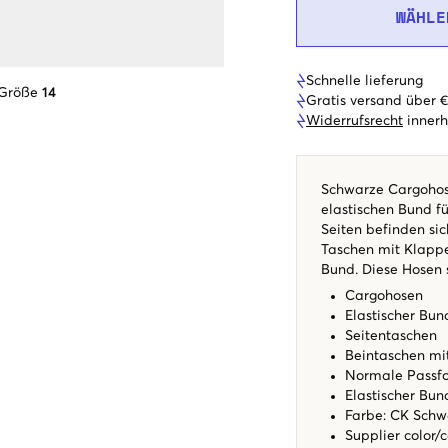
WÄHLE
Schnelle lieferung
 Größe
14
Gratis versand über 
Widerrufsrecht
innerh
Schwarze Cargohose
elastischen Bund f
Seiten befinden si
Taschen mit Klappe
Bund. Diese Hosen 
Cargohosen
Elastischer Bun
Seitentaschen
Beintaschen mi
Normale Passf
Elastischer Bu
Farbe: CK Sch
Supplier color/