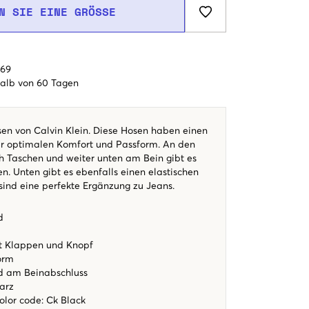
N SIE EINE GRÖSSE
€69
alb von 60 Tagen
n von Calvin Klein. Diese Hosen haben einen
ür optimalen Komfort und Passform. An den
ch Taschen und weiter unten am Bein gibt es
n. Unten gibt es ebenfalls einen elastischen
sind eine perfekte Ergänzung zu Jeans.
d
t Klappen und Knopf
orm
nd am Beinabschluss
warz
color code
:
Ck Black