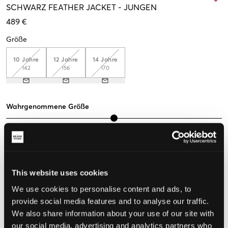
SCHWARZ
FEATHER JACKET
-
JUNGEN
489 €
Größe
10 Jahre
12 Jahre
14 Jahre
142
156
170
Wahrgenommene Größe
Klein
Perfekt
Groß
GRÖSSENBERATER
WÄHLEN SIE EINE GRÖSSE
This website uses cookies
We use cookies to personalise content and ads, to
provide social media features and to analyse our traffic.
Schnelle lieferung
We also share information about your use of our site with
Gratis versand über €69
our social media, advertising and analytics partners who
Widerrufsrecht
innerhalb von 60 Tagen