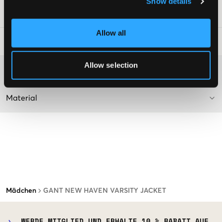
Show details
SKU
:
126583-001
Allow all
Waschtipps
:
Allow selection
Washing advice
Material
Mädchen
GANT NEW HAVEN VARSITY JACKET
WERDE MITGLIED UND ERHALTE 10 % RABATT AUF