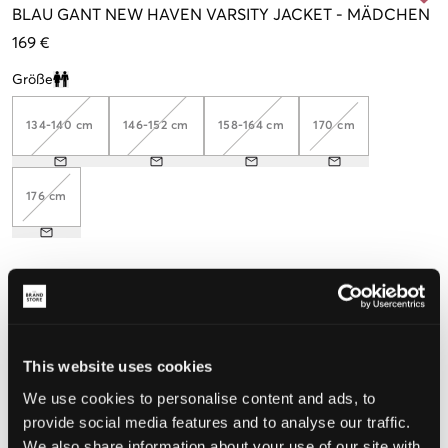
BLAU
GANT NEW HAVEN VARSITY JACKET
-
MÄDCHEN
169 €
Größe
Clone modal
134-140 cm
146-152 cm
158-164 cm
170 cm
176 cm
Wahrgenommene Größe
Klein
Perfekt
Groß
This website uses cookies
GRÖSSENBERATER
We use cookies to personalise content and ads, to
WÄHLEN SIE EINE GRÖSSE
provide social media features and to analyse our traffic.
We also share information about your use of our site with