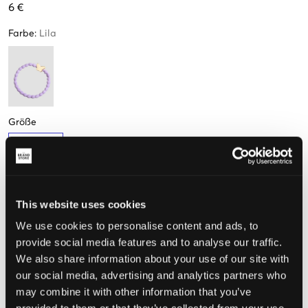
6 €
Farbe
:
Lila
Größe
One size
Nur noch
wenige
verfügbar
This website uses cookies
We use cookies to personalise content and ads, to
Wahrgenommene Größe
provide social media features and to analyse our traffic.
We also share information about your use of our site with
Klein
Perfekt
Groß
our social media, advertising and analytics partners who
may combine it with other information that you’ve