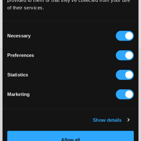
provided to them or that they’ve collected from your use
WÄHLEN SIE EINE GRÖSSE
of their services.
Schnelle lieferung
Consent
Gratis versand über €69
Necessary
Selection
Widerrufsrecht
innerhalb von 60 Tagen
Preferences
Wunderschöne und trendige Haargummis von ByEloise. Diese
Haargummis sind nicht nur praktisch, um die Haare stilvoll an
Ort und Stelle zu halten, sie eignen sich auch hervorragend als
Statistics
feine Armbänder. Die Suche nach dem perfekten Haargummi,
der sich gut anfühlt, toll aussieht und lange hält, ist vorbei!
Kaufe mehrere Stücke und trage sie gemeinsam um das
Marketing
Handgelenk.
Haargummi/Haarring
Dekorativer Anhänger
Stretchig und langlebig
Show details
Durchmesser: ca. 5,5 cm
Farbe: Lavendel
Allow all