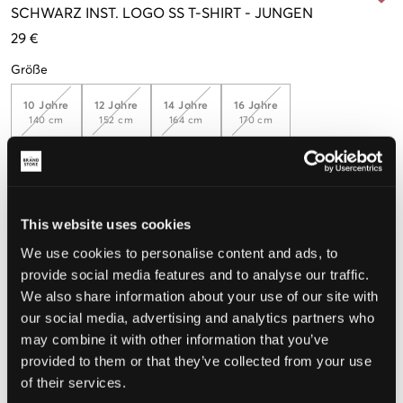
SCHWARZ
INST. LOGO SS T-SHIRT
-
JUNGEN
29 €
Größe
10 Jahre
12 Jahre
14 Jahre
16 Jahre
140 cm
152 cm
164 cm
170 cm
Wahrgenommene Größe
This website uses cookies
Klein
Perfekt
Groß
We use cookies to personalise content and ads, to
GRÖSSENBERATER
provide social media features and to analyse our traffic.
We also share information about your use of our site with
WÄHLEN SIE EINE GRÖSSE
our social media, advertising and analytics partners who
may combine it with other information that you’ve
provided to them or that they’ve collected from your use
Schnelle lieferung
of their services.
Gratis versand über €69
Widerrufsrecht
innerhalb von 60 Tagen