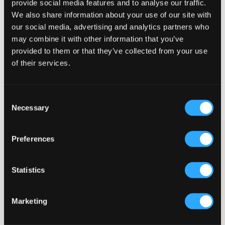
provide social media features and to analyse our traffic.
Klein
Perfekt
Groß
We also share information about your use of our site with
our social media, advertising and analytics partners who
GRÖSSENBERATER
may combine it with other information that you’ve
provided to them or that they’ve collected from your use
WÄHLEN SIE EINE GRÖSSE
of their services.
Schnelle lieferung
Consent
Gratis versand über €69
Necessary
Widerrufsrecht
innerhalb von 60 Tagen
Selection
Graue Jeans von Jack & Jones in einer entspannten Passform.
Preferences
Der Hosenschlitz besteht aus Knopf und Reißverschluss. Die
Taille ist normal hoch und innen verstellbar. Die Passform der
Beine ist gerade und weit.
Statistics
Jeans
Fünf-Taschen-Modell
Marketing
Hosenschlitz bestehend aus Knopf und Reißverschluss
Entspannte Passform
Verstellbare Taille