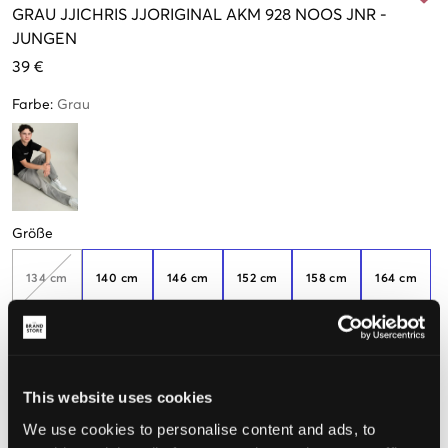
GRAU
JJICHRIS JJORIGINAL AKM 928 NOOS JNR
-
JUNGEN
39 €
Farbe
:
Grau
Größe
134 cm
140 cm
146 cm
152 cm
158 cm
164 cm
170 cm
176 cm
This website uses cookies
Wahrgenommene Größe
We use cookies to personalise content and ads, to