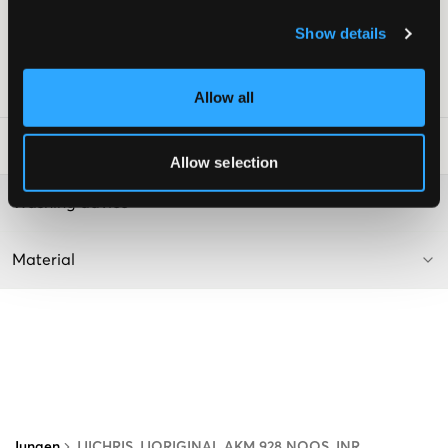
Normale Taillenhöhe
Farbe: Grauer Denim
Show details
Supplier color/color code
:
Grey Denim
SKU
:
129540-001
Allow all
Waschtipps
:
Allow selection
Washing advice
Material
Jungen
JJICHRIS JJORIGINAL AKM 928 NOOS JNR