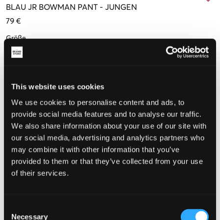
BLAU
JR BOWMAN PANT
-
JUNGEN
79 €
Größe
130 cm
140 cm
150 cm
160 cm
170 cm
176 cm
This website uses cookies
We use cookies to personalise content and ads, to
Wahrgenommene Größe
provide social media features and to analyse our traffic.
Klein
Perfekt
Groß
We also share information about your use of our site with
our social media, advertising and analytics partners who
GRÖSSENBERATER
may combine it with other information that you’ve
provided to them or that they’ve collected from your use
WÄHLEN SIE EINE GRÖSSE
of their services.
Schnelle lieferung
Consent
Gratis versand über €69
Necessary
Selection
Widerrufsrecht
innerhalb von 60 Tagen