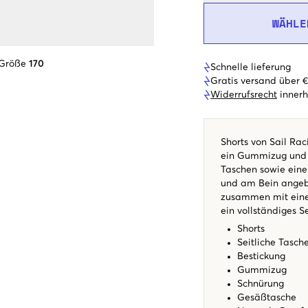
WÄHLE
 Größe
170
Schnelle lieferung
Gratis versand über 
Widerrufsrecht
innerh
Shorts von Sail Ra
ein Gummizug und e
Taschen sowie eine
und am Bein angeb
zusammen mit eine
ein vollständiges S
Shorts
Seitliche Tasc
Bestickung
Gummizug
Schnürung
Gesäßtasche