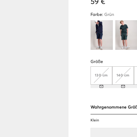
59 €
Farbe
:
Grün
Größe
130 cm
140 cm
Wahrgenommene Grö
Klein