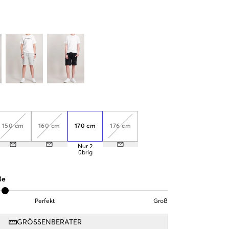
150 cm
160 cm
170 cm
176 cm
Nur
2
übrig
ße
Perfekt
Groß
GRÖSSENBERATER