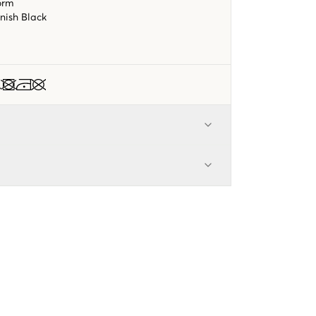
orm
enish Black