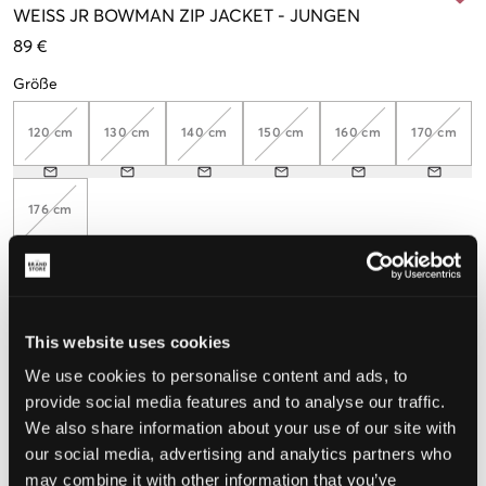
WEISS
JR BOWMAN ZIP JACKET
-
JUNGEN
89 €
Größe
120 cm
130 cm
140 cm
150 cm
160 cm
170 cm
176 cm
Wahrgenommene Größe
This website uses cookies
Klein
Perfekt
Groß
We use cookies to personalise content and ads, to
GRÖSSENBERATER
provide social media features and to analyse our traffic.
We also share information about your use of our site with
WÄHLEN SIE EINE GRÖSSE
our social media, advertising and analytics partners who
may combine it with other information that you’ve