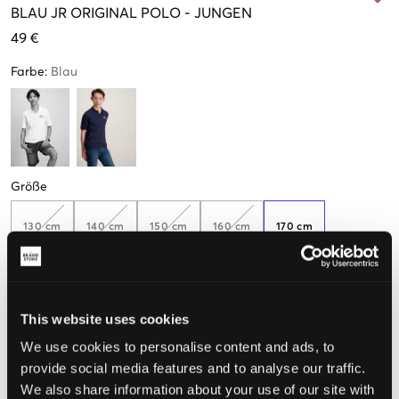
BLAU
JR ORIGINAL POLO
-
JUNGEN
49 €
Farbe
:
Blau
Größe
130 cm
140 cm
150 cm
160 cm
170 cm
Nur
1
übrig
Wahrgenommene Größe
This website uses cookies
We use cookies to personalise content and ads, to
Klein
Perfekt
Groß
provide social media features and to analyse our traffic.
GRÖSSENBERATER
We also share information about your use of our site with