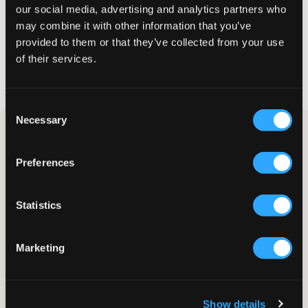
our social media, advertising and analytics partners who
WÄHLEN SIE EINE GRÖSSE
may combine it with other information that you’ve
provided to them or that they’ve collected from your use
of their services.
Schnelle lieferung
Gratis versand über €69
Widerrufsrecht
innerhalb von 60 Tagen
Consent
Necessary
Selection
Dunkelblaue Piqué von Peak Performance. Das klassische Logo
der Marke ist in Weiß gestickt und auf der Brust platziert. Die
Passform ist normal und vorne befinden sich Kragen und
Preferences
Knöpfe. Dies ist ein Kleidungsstück, das sowohl schick als auch
leger getragen werden kann.
Statistics
Piqué
Kragen
Knöpfe
Marketing
Stickerei
Normale Passform
Farbe: Blue Shadow
Supplier color/color code
:
BLUE SHADOW
Show details