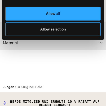
SKU
:
115034-009
Allow all
Waschtipps
:
Allow selection
Washing advice
Material
Jungen
Jr Original Polo
WERDE MITGLIED UND ERHALTE 10 % RABATT AUF
DEINEN EINKAUF!