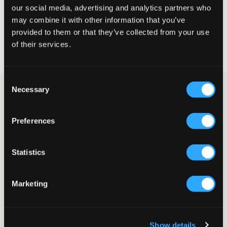
WÄHLEN SIE EINE GRÖSSE
our social media, advertising and analytics partners who
may combine it with other information that you’ve
provided to them or that they’ve collected from your use
Schnelle lieferung
of their services.
Gratis versand über €69
Widerrufsrecht
innerhalb von 60 Tagen
Consent
Necessary
Grauer Zip-Hoodie mit Kapuze und Taschen von Nike. Das Logo
Selection
ist in Weiß auf der Brust gestickt. Der Hoodie hat einen
Rippbund am Saum und an den Ärmelabschlüssen. Dieser
Preferences
Hoodie eignet sich sowohl für die Schule als auch für das
Training.
Zip-Hoodie
Statistics
Reißverschluss
Stickerei
Gerippte Bündchen
Marketing
Kapuze
Taschen
Normale Passform
Farbe: Carbon Heather/Smoke Grey/White
Show details