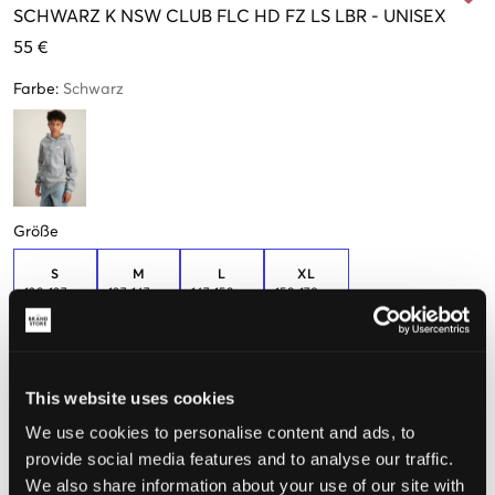
SCHWARZ
K NSW CLUB FLC HD FZ LS LBR
-
UNISEX
55 €
Farbe
:
Schwarz
Größe
S
M
L
XL
128-137cm
137-147cm
147-158cm
158-170cm
Wahrgenommene Größe
This website uses cookies
Klein
Perfekt
Groß
We use cookies to personalise content and ads, to
provide social media features and to analyse our traffic.
GRÖSSENBERATER
We also share information about your use of our site with