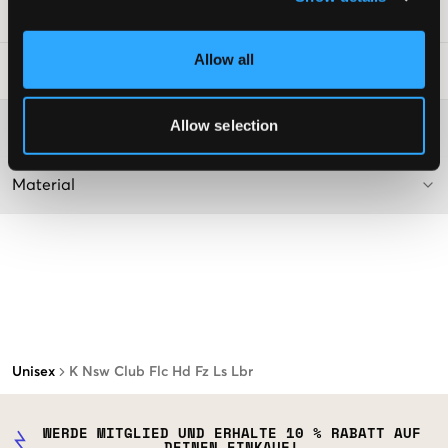
SKU
:
120805-002
Allow all
Waschtipps
:
Allow selection
Washing advice
Material
Unisex
K Nsw Club Flc Hd Fz Ls Lbr
WERDE MITGLIED UND ERHALTE 10 % RABATT AUF
DEINEN EINKAUF!