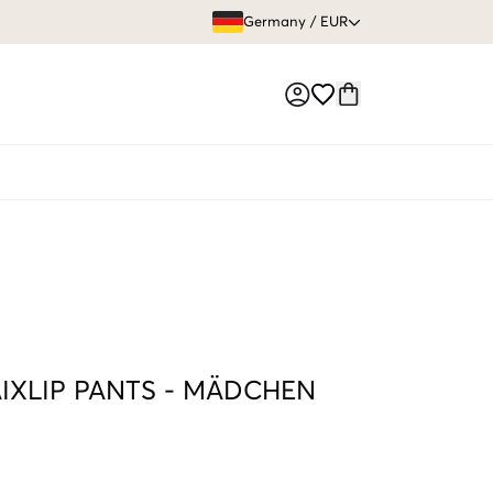
GRATIS VERS
Germany
/
EUR
Market switch
IXLIP PANTS
-
MÄDCHEN