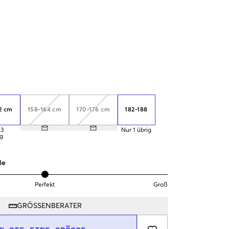
2 cm
158-164 cm
170-176 cm
182-188
3
Nur
1
übrig
ig
ße
Perfekt
Groß
GRÖSSENBERATER