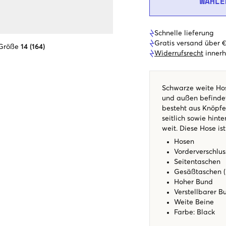
WÄHLE
Schnelle lieferung
Gratis versand über 
 Größe
14 (164)
Widerrufsrecht
innerh
Schwarze weite Hos
und außen befindet
besteht aus Knöpfe
seitlich sowie hint
weit. Diese Hose is
Hosen
Vorderverschlus
Seitentaschen
Gesäßtaschen 
Hoher Bund
Verstellbarer 
Weite Beine
Farbe: Black