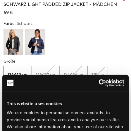
SCHWARZ
LIGHT PADDED ZIP JACKET
-
MÄDCHEN
69 €
Farbe
:
Schwarz
Größe
134-140 cm
146-152 cm
158-164 cm
170 cm
Nur
3
übrig
This website uses cookies
Wahrgenommene Größe
We use cookies to personalise content and ads, to
Klein
Perfekt
Groß
provide social media features and to analyse our traffic.
We also share information about your use of our site with
GRÖSSENBERATER