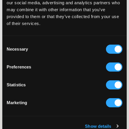
our social media, advertising and analytics partners who
may combine it with other information that you’ve
WÄHLEN SIE EINE GRÖSSE
provided to them or that they’ve collected from your use
of their services.
Schnelle lieferung
Gratis versand über €69
Widerrufsrecht
innerhalb von 60 Tagen
Consent
Necessary
Selection
Schwarze wattierte Jacke von RYVLS. Das Außenmaterial ist
wasserabweisend und die Wattierung besteht aus Polyester. Die
Preferences
Jacke hat einen Rundhalsausschnitt und eine normale Passform.
Dies ist eine Jacke mit klassischer Passform und perfekt für
Herbst und Frühling.
Statistics
Jacke
Reißverschluss
Rundhalsausschnitt
Marketing
Normale Passform
Taschen
Supplier color/color code
:
Black
Show details