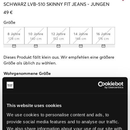
SCHWARZ
LVB-510 SKINNY FIT JEANS
-
JUNGEN
49 €
Größe
8 Jahre
10 Jahre
12 Jahre
14 Jahre
16 Jahre
128 cm
140 cm
152 cm
164 cm
176 cm
Dieses Produkt fällt klein aus. Wir empfehlen eine größere
Größe als üblich zu wählen.
Wahrgenommene Größe
Klein
Perfekt
Groß
GRÖSSENBERATER
This website uses cookies
WÄHLEN SIE EINE GRÖSSE
We use cookies to personalise content and ads, to
provide social media features and to analyse our traffic.
We also share information about your use of our site with