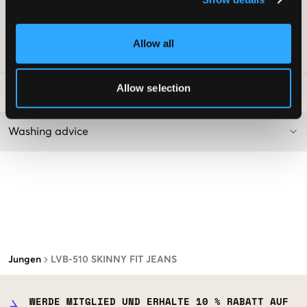
Meist hat die Passform direkt am Hosenbeinabschluss eine sehr
schmale Weite, um einen “Skinny-Effekt” zu erzielen.
Supplier color/color code
:
BLACK STRETCH
Allow all
SKU
:
117995-002
Allow selection
Waschtipps
:
Washing advice
Jungen
LVB-510 SKINNY FIT JEANS
WERDE MITGLIED UND ERHALTE 10 % RABATT AUF