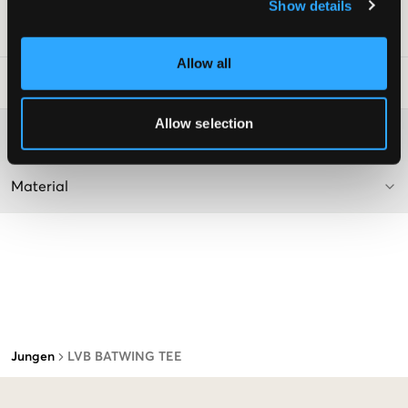
Show details
SKU
:
117963-007
Allow all
Waschtipps
:
Allow selection
Washing advice
Material
Jungen
LVB BATWING TEE