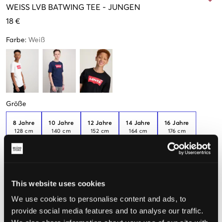
WEISS
LVB BATWING TEE
-
JUNGEN
18 €
Farbe
:
Weiß
Größe
8 Jahre
10 Jahre
12 Jahre
14 Jahre
16 Jahre
128 cm
140 cm
152 cm
164 cm
176 cm
Nur
1
übrig
Dieses Produkt fällt klein aus. Wir empfehlen eine größere
Größe als üblich zu wählen.
This website uses cookies
Wahrgenommene Größe
We use cookies to personalise content and ads, to
provide social media features and to analyse our traffic.
Klein
Perfekt
Groß