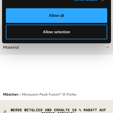
SKU
:
131764-001
Allow all
Waschtipps
:
Allow selection
Washing advice
Material
Mädchen
Marquam Peak Fusion™ III Parka
WERDE MITGLIED UND ERHALTE 10 % RABATT AUF