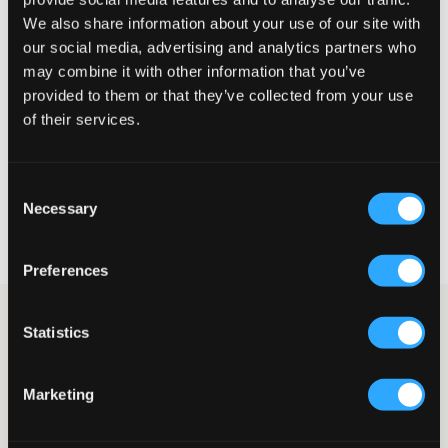
We also share information about your use of our site with
Wahrgenommene Größe
our social media, advertising and analytics partners who
Klein
Perfekt
Groß
may combine it with other information that you’ve
provided to them or that they’ve collected from your use
GRÖSSENBERATER
of their services.
WÄHLEN SIE EINE GRÖSSE
Consent
Necessary
Selection
Schnelle lieferung
Gratis versand über €69
Widerrufsrecht
innerhalb von 60 Tagen
Preferences
Lässige Sneaker von New Balance im beliebten Modell "550".
Statistics
Die Schafthöhe beträgt 3,5 cm. Weiße Schnürsenkel sind oben.
Die Schuhe haben hellrosa Wildlederelemente und das Logo ist
an beiden Seiten sowie hinten platziert. Diese trendigen
Marketing
Sneaker sehen super zu Jeans aus.
Sneaker
Modell: 550