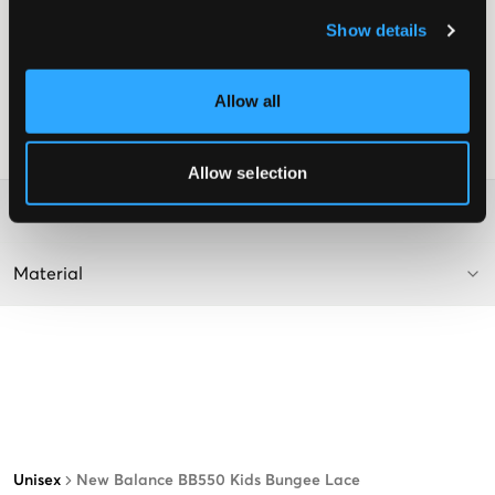
Schnürung
Show details
Wildlederdetails
Sohlenhöhe: 3,5 cm
Gummisohle
Allow all
Farbe: White with pink haze
SKU
:
123789-001
Allow selection
Washing advice
Material
Unisex
New Balance BB550 Kids Bungee Lace