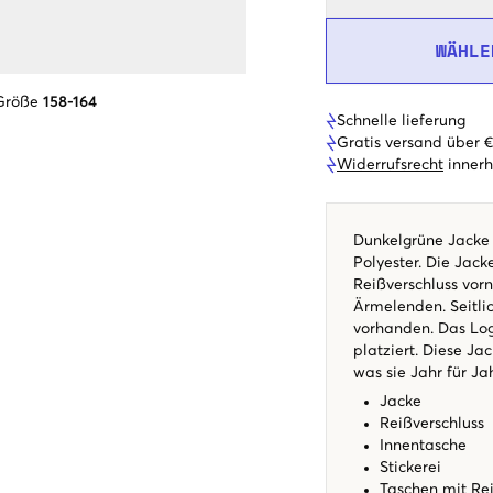
WÄHLE
Größe
158-164
Schnelle lieferung
Gratis versand über 
Widerrufsrecht
innerh
Dunkelgrüne Jacke 
Polyester. Die Jack
Reißverschluss vor
Ärmelenden. Seitli
vorhanden. Das Logo
platziert. Diese Ja
was sie Jahr für J
Jacke
Reißverschluss
Innentasche
Stickerei
Taschen mit Rei