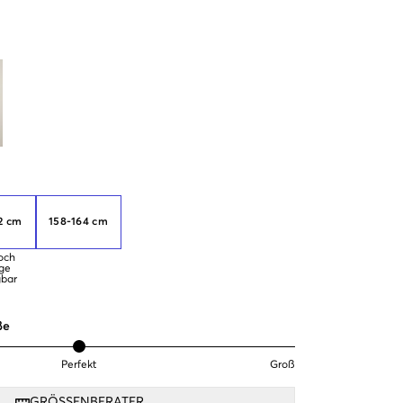
2 cm
158-164 cm
och
ge
gbar
ße
Perfekt
Groß
GRÖSSENBERATER