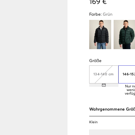
169 €
Farbe
:
Grün
Größe
134-140 cm
146-15
Nur n
weni
verfü
Wahrgenommene Grö
Klein