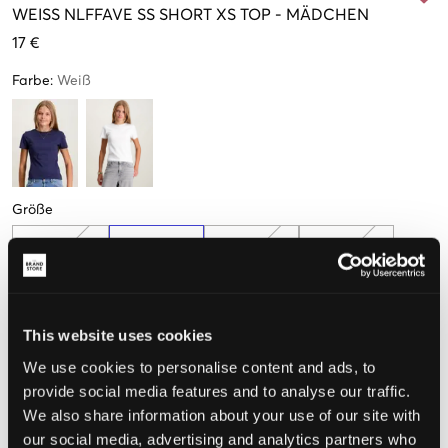
WEISS
NLFFAVE SS SHORT XS TOP
-
MÄDCHEN
17 €
Farbe
:
Weiß
Größe
134-140 cm
146-152 cm
158-164 cm
170-176 cm
This website uses cookies
Wahrgenommene Größe
We use cookies to personalise content and ads, to
Klein
Perfekt
Groß
provide social media features and to analyse our traffic.
We also share information about your use of our site with
GRÖSSENBERATER
our social media, advertising and analytics partners who