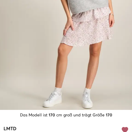
Das Modell ist
170
cm groß und trägt Größe
170
LMTD