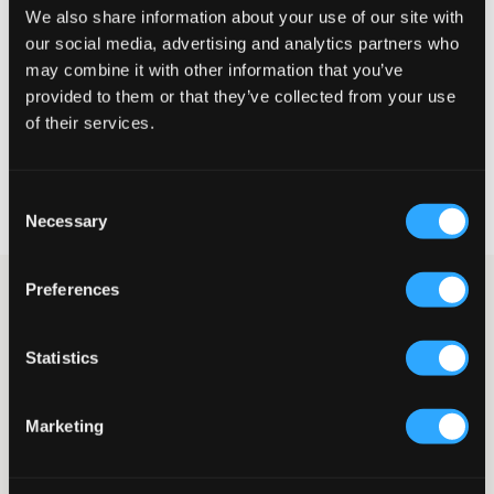
We also share information about your use of our site with
Klein
Perfekt
Groß
our social media, advertising and analytics partners who
GRÖSSENBERATER
may combine it with other information that you’ve
provided to them or that they’ve collected from your use
WÄHLEN SIE EINE GRÖSSE
of their services.
Schnelle lieferung
Consent
Gratis versand über €69
Necessary
Selection
Widerrufsrecht
innerhalb von 60 Tagen
Preferences
Blumiges kurzes Volantkleid von Gina Tricot Young. In der Taille
befindet sich ein breiteres Gummiband. Dieses Kleid eignet sich
sowohl für den Alltag als auch für den Anlass. Das blumige
Statistics
Muster sorgt für einen lebendigen und frischen Look, der zu
vielen verschiedenen Styles und Anlässen passt.
Kleid
Marketing
Volants
Breites Gummiband
Schnürung