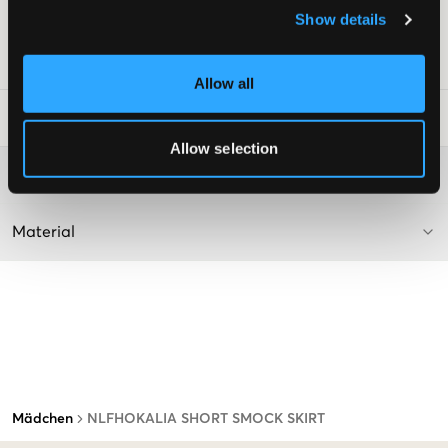
Farbe: Bonbon/Flower AOP
Show details
Dieser Text ist KI-generiert.
SKU
:
128405-001
Allow all
Waschtipps
:
Allow selection
Washing advice
Material
Mädchen
NLFHOKALIA SHORT SMOCK SKIRT