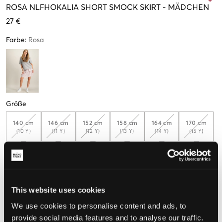
ROSA
NLFHOKALIA SHORT SMOCK SKIRT
-
MÄDCHEN
27 €
Farbe
:
Rosa
Größe
140 cm
146 cm
152 cm
158 cm
164 cm
170 cm
(10 Y)
(11 Y)
(12 Y)
(13 Y)
(14 Y)
(15 Y)
176 cm
(16 Y)
Nur
1
übrig
This website uses cookies
We use cookies to personalise content and ads, to
Wahrgenommene Größe
provide social media features and to analyse our traffic.