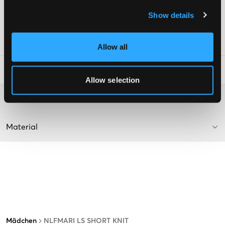
Normale Passform
Farbe: Loden Frost
Show details
Dieser Text wurde von KI generiert.
SKU
:
130254-001
Allow all
Waschtipps
:
Allow selection
Washing advice
Material
Mädchen
NLFMARI LS SHORT KNIT