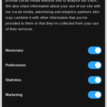
provide social media features and to analyse our traffic.
We also share information about your use of our site with
WÄHLEN SIE EINE GRÖSSE
our social media, advertising and analytics partners who
may combine it with other information that you’ve
provided to them or that they’ve collected from your use
Schnelle lieferung
of their services.
Gratis versand über €69
Widerrufsrecht
innerhalb von 60 Tagen
Consent
Hellgrüner Strickpullover von LMTD. Der Pullover ist aus einem
Necessary
Selection
weichen und warmen Material gefertigt, das dich an kühlen
Tagen angenehm warm hält. Er hat einen Rundhalsausschnitt
und ist mit gerippten Abschlüssen an den Ärmelenden und am
Preferences
Saum versehen, was für eine bequeme Passform sorgt. Dank
seines schlichten Designs lässt sich der Pullover problemlos mit
allem kombinieren, von Jeans bis zu Röcken, und ist damit eine
Statistics
vielseitige Wahl für deine Garderobe.
Pullover
Gestrickt
Marketing
Rundhalsausschnitt
Gerippte Bündchen