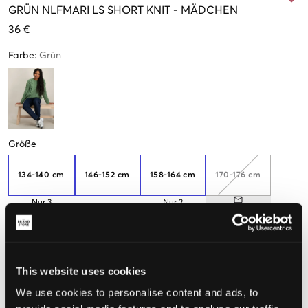
GRÜN
NLFMARI LS SHORT KNIT
-
MÄDCHEN
36 €
Farbe
:
Grün
Größe
134-140 cm
146-152 cm
158-164 cm
170-176 cm
Nur
3
Nur
2
übrig
übrig
Wahrgenommene Größe
This website uses cookies
Klein
Perfekt
Groß
We use cookies to personalise content and ads, to
GRÖSSENBERATER